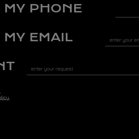
S MY PHONE
 MY EMAIL
NT
,
licy.