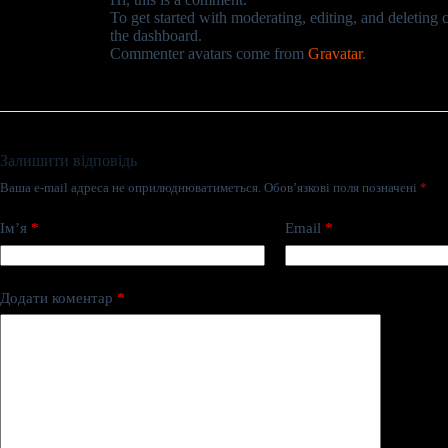
To get started with moderating, editing, and deleting
the dashboard.
Commenter avatars come from
Gravatar
.
Залишити відповідь
Ваша e-mail адреса не оприлюднюватиметься.
Обов’язкові поля позначені
*
Ім’я
*
Email
*
Додати коментар
*