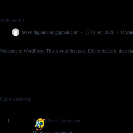
Hello world!
bravo.digital.com@gmail.com
17 Січня, 2026
Uncat
Welcome to WordPress. This is your first post. Edit or delete it, then sta
Один коментар
A WordPress Commenter
Hi, this is a comment.