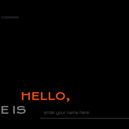
 I comment.
HELLO,
E IS